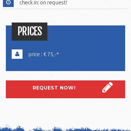
check in: on request!
PRICES
price : € 75,-*
REQUEST NOW!